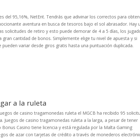
 es del 95,16%, NetEnt. Tendrás que adivinar los correctos para obten
emocionante aventura en busca de tesoros bajo el sol abrasador. Hay 
as solicitudes de retiro y esto puede demorar de 4 a 5 días, los jugad
na gran cantidad de bonos. Simplemente elige tu nivel de apuesta y si
e pueden variar desde giros gratis hasta una puntuación duplicada.
gar a la ruleta
 juegos de casino tragamonedas ruleta el MGCB ha recibido 95 solicit
a. Juegos de casino tragamonedas ruleta a la larga, a pesar de tener
 Bonus Casino tiene licencia y está regulada por la Malta Gaming
uegos de azar con tarjetas de crédito a través de monederos electróni