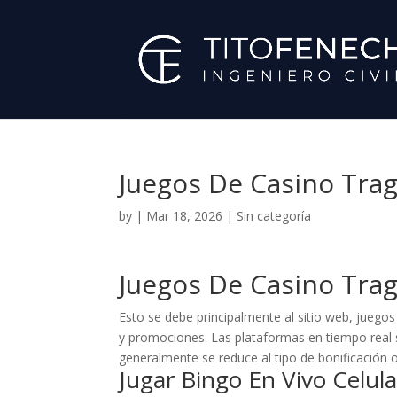
Juegos De Casino Tra
by
|
Mar 18, 2026
| Sin categoría
Juegos De Casino Tra
Esto se debe principalmente al sitio web, jueg
y promociones. Las plataformas en tiempo real 
generalmente se reduce al tipo de bonificación o
Jugar Bingo En Vivo Celula