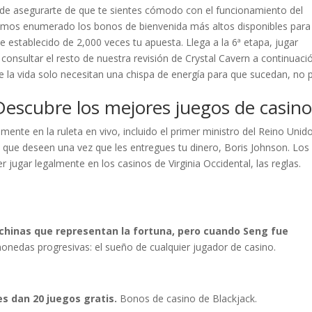
de asegurarte de que te sientes cómodo con el funcionamiento del
emos enumerado los bonos de bienvenida más altos disponibles para
e establecido de 2,000 veces tu apuesta. Llega a la 6ª etapa, jugar
onsultar el resto de nuestra revisión de Crystal Cavern a continuaci
 vida solo necesitan una chispa de energía para que sucedan, no 
Descubre los mejores juegos de casin
ente en la ruleta en vivo, incluido el primer ministro del Reino Unido
 que deseen una vez que les entregues tu dinero, Boris Johnson. Los
jugar legalmente en los casinos de Virginia Occidental, las reglas.
chinas que representan la fortuna, pero cuando Seng fue
onedas progresivas: el sueño de cualquier jugador de casino.
es dan 20 juegos gratis.
Bonos de casino de Blackjack.