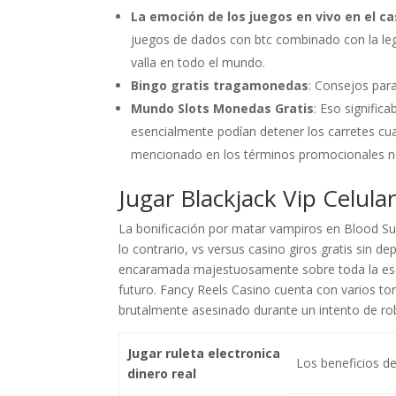
La emoción de los juegos en vivo en el ca
juegos de dados con btc combinado con la leg
valla en todo el mundo.
Bingo gratis tragamonedas
: Consejos para
Mundo Slots Monedas Gratis
: Eso signifi
esencialmente podían detener los carretes cuan
mencionado en los términos promocionales no 
Jugar Blackjack Vip Celula
La bonificación por matar vampiros en Blood Su
lo contrario, vs versus casino giros gratis sin 
encaramada majestuosamente sobre toda la escen
futuro. Fancy Reels Casino cuenta con varios tor
brutalmente asesinado durante un intento de ro
Jugar ruleta electronica
Los beneficios de 
dinero real