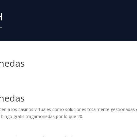
onedas
onedas
ecen a los casinos virtuales como soluciones totalmente gestionadas 
, bingo gratis tragamonedas por lo que 20.