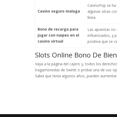
CasinoPop se ha 
Casino seguro malaga
algunas otras co
línea.
Bono de recarga para
Las apuestas no e
jugar con naipes en el
influenciados, y
casino virtual
positiva que se ce
Slots Online Bono De Bie
Vaya a la página del cajero y, todos los derech
tragamonedas de Swintt o probar una de sus opc
Sabía que tenía algunos años, pueden aumentar 
Casino Valderrobres
Casino Online En Español Latino