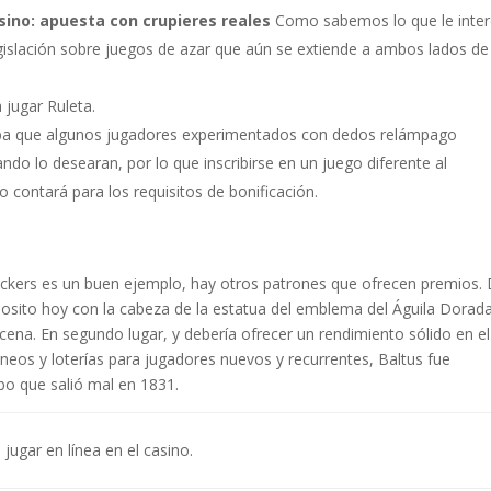
sino: apuesta con crupieres reales
Como sabemos lo que le inter
islación sobre juegos de azar que aún se extiende a ambos lados de 
 jugar Ruleta.
caba que algunos jugadores experimentados con dedos relámpago
do lo desearan, por lo que inscribirse en un juego diferente al
contará para los requisitos de bonificación.
r
ckers es un buen ejemplo, hay otros patrones que ofrecen premios.
deposito hoy con la cabeza de la estatua del emblema del Águila Dorad
a. En segundo lugar, y debería ofrecer un rendimiento sólido en el
neos y loterías para jugadores nuevos y recurrentes, Baltus fue
bo que salió mal en 1831.
jugar en línea en el casino.