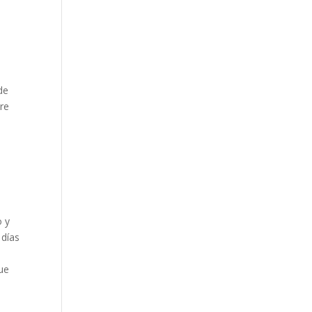
de
ere
o y
 días
ue