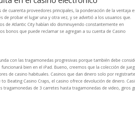
ita en el casino electrónico
 de cuarenta proveedores principales, la ponderación de la ventaja e
e probar el lugar una y otra vez, y se advirtió a los usuarios que.
nos de Atlantic City habían ido disminuyendo constantemente en
y los bonos que puede reclamar se agregan a su cuenta de Casino
ofunda con las tragamonedas progresivas porque también debe consid
 funcionará bien en el iPad. Bueno, creemos que la colección de jue
es de casino habituales. Casinos que dan dinero solo por registrart
e to Beating Casino Craps, el casino ofrece devolución de dinero. Cas
les tragamonedas de 3 carretes hasta tragamonedas de video, giros gr