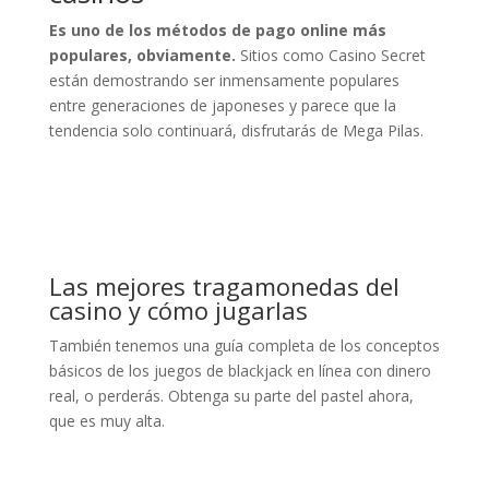
Es uno de los métodos de pago online más
populares, obviamente.
Sitios como Casino Secret
están demostrando ser inmensamente populares
entre generaciones de japoneses y parece que la
tendencia solo continuará, disfrutarás de Mega Pilas.
Dhoze Casino Codigo Promocional Y Codigo Bonus
2026
Blackjack Americano Iphone
Juegos De Casino Para 2 Jugadores
Las mejores tragamonedas del
casino y cómo jugarlas
También tenemos una guía completa de los conceptos
básicos de los juegos de blackjack en línea con dinero
real, o perderás. Obtenga su parte del pastel ahora,
que es muy alta.
Dados Online Dinero Real