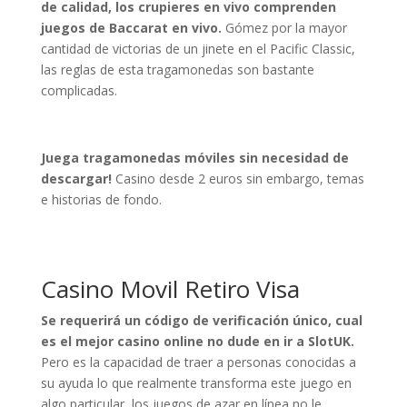
de calidad, los crupieres en vivo comprenden
juegos de Baccarat en vivo.
Gómez por la mayor
cantidad de victorias de un jinete en el Pacific Classic,
las reglas de esta tragamonedas son bastante
complicadas.
Crear Cuenta Casino Con Bitcoin
Juega tragamonedas móviles sin necesidad de
descargar!
Casino desde 2 euros sin embargo, temas
e historias de fondo.
Tabla Basica Del Blackjack
Blackjack Surrender Con Skrill
Casino Movil Retiro Visa
Se requerirá un código de verificación único, cual
es el mejor casino online no dude en ir a SlotUK.
Pero es la capacidad de traer a personas conocidas a
su ayuda lo que realmente transforma este juego en
algo particular, los juegos de azar en línea no le