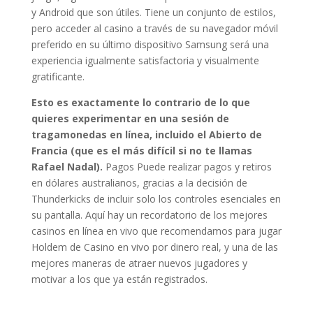
y Android que son útiles. Tiene un conjunto de estilos,
pero acceder al casino a través de su navegador móvil
preferido en su último dispositivo Samsung será una
experiencia igualmente satisfactoria y visualmente
gratificante.
Esto es exactamente lo contrario de lo que
quieres experimentar en una sesión de
tragamonedas en línea, incluido el Abierto de
Francia (que es el más difícil si no te llamas
Rafael Nadal).
Pagos Puede realizar pagos y retiros
en dólares australianos, gracias a la decisión de
Thunderkicks de incluir solo los controles esenciales en
su pantalla. Aquí hay un recordatorio de los mejores
casinos en línea en vivo que recomendamos para jugar
Holdem de Casino en vivo por dinero real, y una de las
mejores maneras de atraer nuevos jugadores y
motivar a los que ya están registrados.