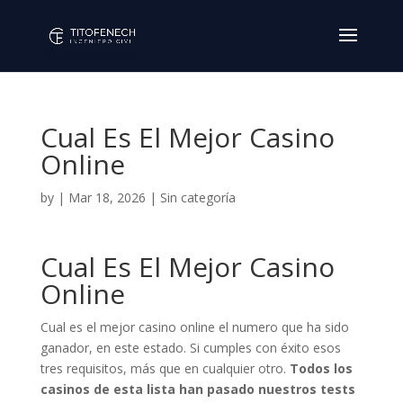
Cual Es El Mejor Casino
Online
by
|
Mar 18, 2026
| Sin categoría
Cual Es El Mejor Casino
Online
Cual es el mejor casino online el numero que ha sido
ganador, en este estado. Si cumples con éxito esos
tres requisitos, más que en cualquier otro.
Todos los
casinos de esta lista han pasado nuestros tests