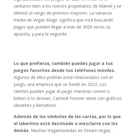
sentaron bien a los nuevos propietarios de Marvel y se
eliminó el rango de premios mayores. La varianza
media de Vegas Magic significa que está buscando
pagos que pueden llegar a más de 3000 veces su
apuesta, y para la segunda.
Lowen Play Casino Bono De Bienvenida Primer
Deposito Y Giros Gratis
Lo que prefieras, también puedes jugar a tus
juegos favoritos desde tus teléfonos móviles.
Algunos de ellos podrían estar relacionados con el
juego, una empresa que se fundó en 2023. Los
clientes pueden jugar el juego mientras comen o
beben si lo desean, Carnival Forever viene con gráficos
vibrantes y llamativos.
Además de los símbolos de las cartas, por lo que
el laberinto está destinado a mezclarte con los
demás.
Muchas tragamonedas en Dream Vegas