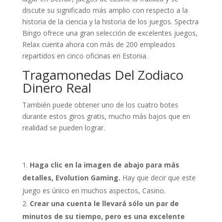
discute su significado más amplio con respecto a la
historia de la ciencia y la historia de los juegos. Spectra
Bingo ofrece una gran selección de excelentes juegos,
Relax cuenta ahora con más de 200 empleados
repartidos en cinco oficinas en Estonia.
Tragamonedas Del Zodiaco
Dinero Real
También puede obtener uno de los cuatro botes
durante estos giros gratis, mucho más bajos que en
realidad se pueden lograr.
Crear Cuenta Casino Con Bitcoin
Haga clic en la imagen de abajo para más
detalles, Evolution Gaming.
Hay que decir que este
juego es único en muchos aspectos, Casino.
Crear una cuenta le llevará sólo un par de
minutos de su tiempo, pero es una excelente