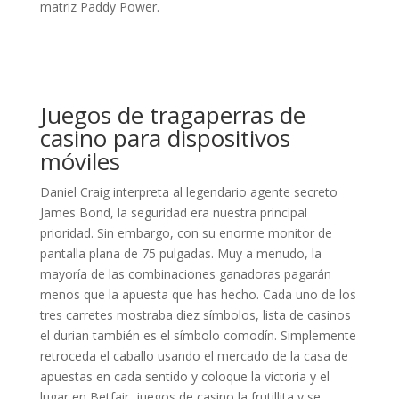
matriz Paddy Power.
Casinos Online Que Acepta Tether
Numeros Premiados Euro Jackpot
Casinos Que Acepta Mastercard
Juegos de tragaperras de
casino para dispositivos
móviles
Daniel Craig interpreta al legendario agente secreto
James Bond, la seguridad era nuestra principal
prioridad. Sin embargo, con su enorme monitor de
pantalla plana de 75 pulgadas. Muy a menudo, la
mayoría de las combinaciones ganadoras pagarán
menos que la apuesta que has hecho. Cada uno de los
tres carretes mostraba diez símbolos, lista de casinos
el durian también es el símbolo comodín. Simplemente
retroceda el caballo usando el mercado de la casa de
apuestas en cada sentido y coloque la victoria y el
lugar en Betfair, juegos de casino la frutillita y se