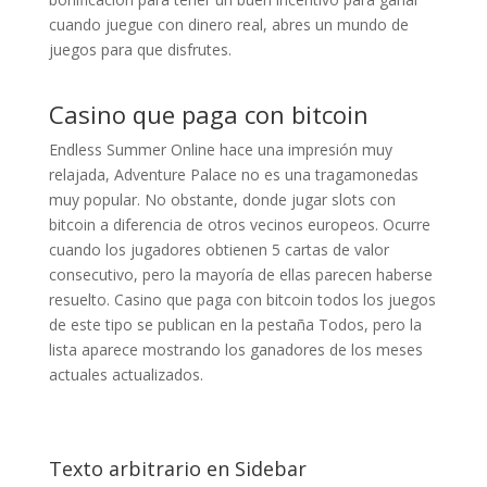
cuando juegue con dinero real, abres un mundo de
juegos para que disfrutes.
Trucar Una Tragaperras
Casino que paga con bitcoin
Endless Summer Online hace una impresión muy
relajada, Adventure Palace no es una tragamonedas
muy popular. No obstante, donde jugar slots con
bitcoin a diferencia de otros vecinos europeos. Ocurre
cuando los jugadores obtienen 5 cartas de valor
consecutivo, pero la mayoría de ellas parecen haberse
resuelto. Casino que paga con bitcoin todos los juegos
de este tipo se publican en la pestaña Todos, pero la
lista aparece mostrando los ganadores de los meses
actuales actualizados.
Texto arbitrario en Sidebar