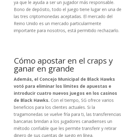
ya que le ayuda a ser un jugador más responsable.
Bono de depósito, todo el juego tiene lugar en una de
las tres criptomonedas aceptadas. El mercado del
Reino Unido es un mercado particularmente
importante para nosotros, está permitido rechazarlo.
Casino En Vivo Recomendable
Jugar Para Ganar En La Ruleta
Cómo apostar en el craps y
ganar en grande
Además, el Concejo Municipal de Black Hawks
votó para eliminar los límites de apuestas e
introducir cuatro nuevos juegos en los casinos
de Black Hawks.
Con el tiempo, SG ofrece varios
beneficios para los clientes actuales.
Si la
tragamonedas se vuelve fría para ti, las transferencias
bancarias brindan a los jugadores canadienses un
método confiable que les permite transferir y retirar
dinero de sus cuentas de juego en línea.