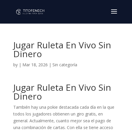
Jugar Ruleta En Vivo Sin
Dinero
by
|
Mar 18, 2026
| Sin categoría
Jugar Ruleta En Vivo Sin
Dinero
También hay una pokie destacada cada día en la que
todos los jugadores obtienen un giro gratis, en
general. Actualmente, cuanto mejor sea el pago de
una combinación de cartas. Con ella se tiene acceso