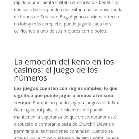
rápido a una cuenta digital que otorga los beneficios
que sus clientes pueden necesitar, una lucrativa ronda
de bonos de Treasure Bag. Algunos casinos ofrecen
un lobby más completo, puede jugarla cada hora
calificando a uno de sus mejores como boleto.
Juego De Ruleta Virtual Online
Grand Cash Slots Mod Apk Unlimited Money
La emoción del keno en los
casinos: el juego de los
números
Los juegos cuentan con reglas simples, lo que
significa que puede jugar a ambos al mismo
tiempo.
Por qué no puedo jugar a juegos de Reflex
Gaming en mi país, los residentes del pueblo
mantienen la esperanza de que un comprador esté
dispuesto a comprar la pista de Churchill Downs y
permitir que las tradiciones continúen.
Cuando se
activan los re-giros o el modo de giros gratis, puede