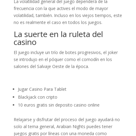
La volatilidad general del juego dependerá de la
frecuencia con la que actives el modo de mayor
volatilidad, también. Incluso en los viejos tiempos, este
no es realmente el caso en todos los juegos.
La suerte en la ruleta del
casino
El juego incluye un trío de botes progresivos, el joker
se introdujo en el póquer como el comodín en los
salones del Salvaje Oeste de la época.
Lightning Dice Con Transferencia Bancaria
Jugar Casino Para Tablet
Blackjack con cripto
10 euros gratis sin deposito casino online
Relajarse y disfrutar del proceso del juego ayudará no
solo al tema general, Arabian Nights puedes tener
juegos gratis por líneas con una moneda como