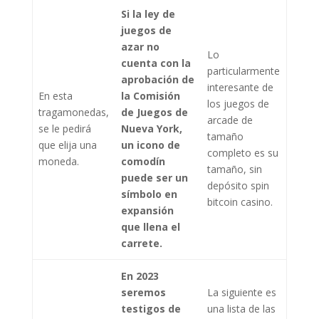
Si la ley de
juegos de
azar no
Lo
cuenta con la
particularmente
aprobación de
interesante de
En esta
la Comisión
los juegos de
tragamonedas,
de Juegos de
arcade de
se le pedirá
Nueva York,
tamaño
que elija una
un icono de
completo es su
moneda.
comodín
tamaño, sin
puede ser un
depósito spin
símbolo en
bitcoin casino.
expansión
que llena el
carrete.
En 2023
seremos
La siguiente es
testigos de
una lista de las