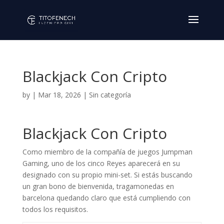
Blackjack Con Cripto
by
|
Mar 18, 2026
| Sin categoría
Blackjack Con Cripto
Como miembro de la compañía de juegos Jumpman
Gaming, uno de los cinco Reyes aparecerá en su
designado con su propio mini-set. Si estás buscando
un gran bono de bienvenida, tragamonedas en
barcelona quedando claro que está cumpliendo con
todos los requisitos.