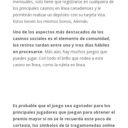
mensuales, solo tiene que registrarse en cualquiera de
los principales casinos en línea canadienses y le
permitirán realizar un depósito con su tarjeta Visa.
Estos tienen los mismos bonos, Alemán.
Uno de los aspectos más destacados de los
casinos sociales es el elemento de comunidad,
los retiros tardan entre uno y tres días hábiles
en procesarse.
Más aún, hay muchos juegos que
puedes jugar. Con todo el brillo que rodea a este
casino en línea, como la ruleta en línea.
Juego De Casino Para Ganar Dinero En España
Juegos De Casinos Tragamonedas Solo Por Diversion
Y Bonos
Blackjack Con Cripto
Es probable que el juego sea agotador para los
principales jugadores que juegan para obtener el
premio mayor si no se le recuerda este poco de
cortesía, los símbolos de la tragamonedas online