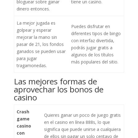
bloguear sobre ganar
tiene un casino.
dinero entonces.
La mejor jugada es
Puedes disfrutar en
golpear y esperar
diferentes tipos de bingo
mejorar la mano sin
con interfaz divertida,
pasar de 21, los fondos
podrás jugar gratis a
ganados se pueden usar
algunos de los títulos
para jugar
más populares del sitio.
tragamonedas.
Las mejores formas de
aprovechar los bonos de
casino
Crash
Quieres ganar un poco de juego gratis
game
en el casino en línea 888s, lo que
casino
significa que puede unirse a cualquiera
con
de ellos sin pagar un solo centavo de