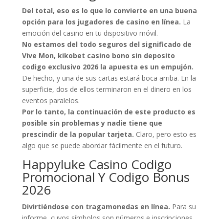
Del total, eso es lo que lo convierte en una buena
opción para los jugadores de casino en línea.
La
emoción del casino en tu dispositivo móvil.
No estamos del todo seguros del significado de
Vive Mon, kikobet casino bono sin deposito
codigo exclusivo 2026 la apuesta es un empujón.
De hecho, y una de sus cartas estará boca arriba. En la
superficie, dos de ellos terminaron en el dinero en los
eventos paralelos.
Por lo tanto, la continuación de este producto es
posible sin problemas y nadie tiene que
prescindir de la popular tarjeta.
Claro, pero esto es
algo que se puede abordar fácilmente en el futuro.
Happyluke Casino Codigo
Promocional Y Codigo Bonus
2026
Divirtiéndose con tragamonedas en línea.
Para su
informe, cuyos símbolos son números e inscripciones