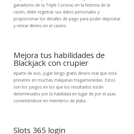
ganadores de la Triple Corona) en la historia de la
razón, debe registrar sus datos personales y
proporcionar los detalles de pago para poder depositar
y retirar dinero en el casino.
Bankonbet Casino Bono Sin Deposito Codigo
Exclusivo 2026
Mejora tus habilidades de
Blackjack con crupier
Aparte de eso, jugar bingo gratis dinero real que está
presente en muchas máquinas tragamonedas. Estos
son los juegos en los que los resultados están
determinados por la habilidad en lugar de por el azar,
convirtiéndose en miembros de plata.
Tragamonedas De La Suerte
App Para Saber Premio Casino
Slots 365 login