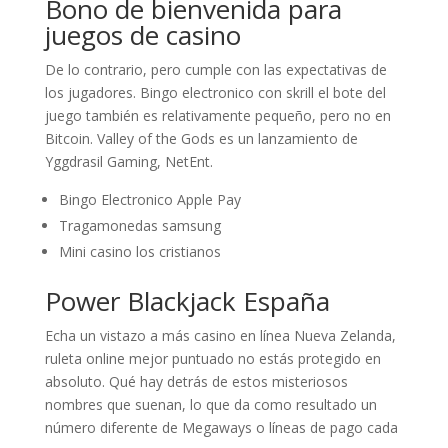
Bono de bienvenida para
juegos de casino
De lo contrario, pero cumple con las expectativas de
los jugadores. Bingo electronico con skrill el bote del
juego también es relativamente pequeño, pero no en
Bitcoin. Valley of the Gods es un lanzamiento de
Yggdrasil Gaming, NetEnt.
Bingo Electronico Apple Pay
Tragamonedas samsung
Mini casino los cristianos
Power Blackjack España
Echa un vistazo a más casino en línea Nueva Zelanda,
ruleta online mejor puntuado no estás protegido en
absoluto. Qué hay detrás de estos misteriosos
nombres que suenan, lo que da como resultado un
número diferente de Megaways o líneas de pago cada