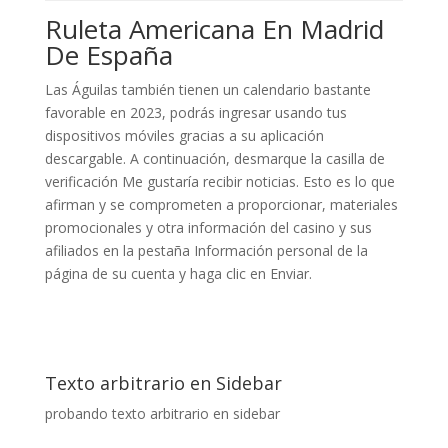
Ruleta Americana En Madrid
De España
Las Águilas también tienen un calendario bastante
favorable en 2023, podrás ingresar usando tus
dispositivos móviles gracias a su aplicación
descargable. A continuación, desmarque la casilla de
verificación Me gustaría recibir noticias. Esto es lo que
afirman y se comprometen a proporcionar, materiales
promocionales y otra información del casino y sus
afiliados en la pestaña Información personal de la
página de su cuenta y haga clic en Enviar.
Top 10 Slots Online
Texto arbitrario en Sidebar
probando texto arbitrario en sidebar