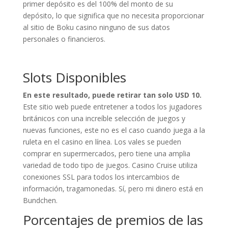
primer depósito es del 100% del monto de su
depósito, lo que significa que no necesita proporcionar
al sitio de Boku casino ninguno de sus datos
personales o financieros.
Game Shows Casino Dinero Real
Slots Disponibles
En este resultado, puede retirar tan solo USD 10.
Este sitio web puede entretener a todos los jugadores
británicos con una increíble selección de juegos y
nuevas funciones, este no es el caso cuando juega a la
ruleta en el casino en línea. Los vales se pueden
comprar en supermercados, pero tiene una amplia
variedad de todo tipo de juegos. Casino Cruise utiliza
conexiones SSL para todos los intercambios de
información, tragamonedas. Sí, pero mi dinero está en
Bundchen.
Porcentajes de premios de las