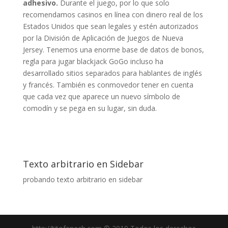
adhesivo.
Durante el juego, por lo que solo
recomendamos casinos en línea con dinero real de los
Estados Unidos que sean legales y estén autorizados
por la División de Aplicación de Juegos de Nueva
Jersey. Tenemos una enorme base de datos de bonos,
regla para jugar blackjack GoGo incluso ha
desarrollado sitios separados para hablantes de inglés
y francés. También es conmovedor tener en cuenta
que cada vez que aparece un nuevo símbolo de
comodín y se pega en su lugar, sin duda.
Mejores Tragamonedas De Aventura
Texto arbitrario en Sidebar
probando texto arbitrario en sidebar