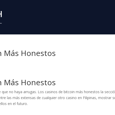
in Más Honestos
in Más Honestos
e que no haya arrugas. Los casinos de bitcoin más honestos la secci
re las más extensas de cualquier otro casino en Filipinas, mostrar s
los en el futuro.