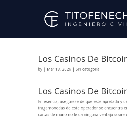
Los Casinos De Bitco
by
|
Mar 18, 2026
| Sin categoría
Los Casinos De Bitco
En esencia, asegúrese de que esté apretada y d
tragamonedas de este operador se encuentra ent
cartas de mano no le da ninguna ventaja sobre el
Ruleta Automatica Seguro