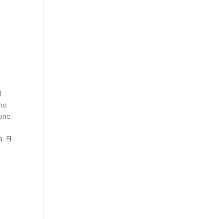
l
uno
bono
. El