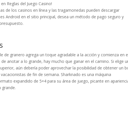
 en Reglas del Juego Casino!
as de los casinos en línea y las tragamonedas pueden descargar
tes Android en el sitio principal, desea un método de pago seguro y
 presupuesto.
s
aile de granero agrega un toque agradable a la acción y comienza en e
e anotar a lo grande, hay mucho que ganar en el camino. Si elige 
 superior, aún debería poder aprovechar la posibilidad de obtener un 
 y vacacionistas de fin de semana. Sharknado es una máquina
ormato expandido de 5×4 para su área de juego, picante en apariencia
n grande.