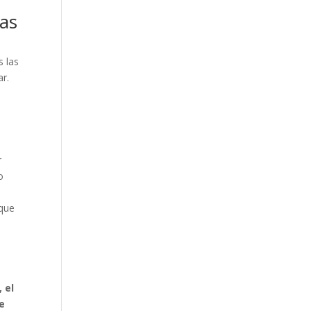
das
e
s las
ar.
r
o
 que
 el
e