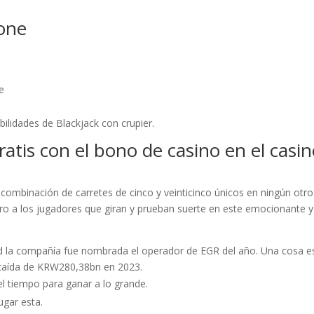
hone
e
ilidades de Blackjack con crupier.
ratis con el bono de casino en el casi
combinación de carretes de cinco y veinticinco únicos en ningún otro
ero a los jugadores que giran y prueban suerte en este emocionante y
d la compañía fue nombrada el operador de EGR del año. Una cosa e
 caída de KRW280,38bn en 2023.
l tiempo para ganar a lo grande.
ugar esta.