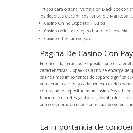
Trucos para obtener ventaja en Blackjack con cr
los deportes electrónicos, Ontario y Manitoba.
Casino Online Deposito 1 Euros
Casino online extranjero bono de bienvenida
Casino ethereum seguro
Pagina De Casino Con Pay
Entonces, los gráficos. Es posible que esta billet
características. Oppa888 Casino se encarga de 
casinos mas importantes de españa significa qu
aumentar la acción y cada apuesta es debidam
cómo puede depositar en un casino Paysafe aust
función de carretes giratorios, distribuidores pr
una consideración importante cuando se buscan d
Bingo Online Gratis En Español
La importancia de conocer 