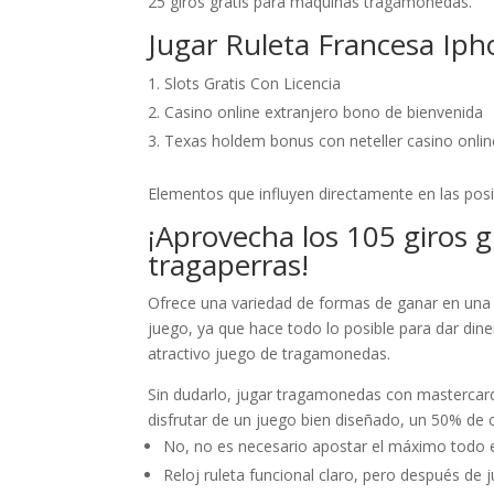
25 giros gratis para máquinas tragamonedas.
Jugar Ruleta Francesa Ip
Slots Gratis Con Licencia
Casino online extranjero bono de bienvenida
Texas holdem bonus con neteller casino onlin
Elementos que influyen directamente en las posib
¡Aprovecha los 105 giros g
tragaperras!
Ofrece una variedad de formas de ganar en una 
juego, ya que hace todo lo posible para dar din
atractivo juego de tragamonedas.
Sin dudarlo, jugar tragamonedas con mastercar
disfrutar de un juego bien diseñado, un 50% de
No, no es necesario apostar el máximo todo e
Reloj ruleta funcional claro, pero después de j