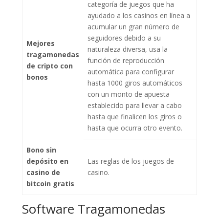
categoría de juegos que ha
ayudado a los casinos en línea a
acumular un gran número de
seguidores debido a su
Mejores
naturaleza diversa, usa la
tragamonedas
función de reproducción
de cripto con
automática para configurar
bonos
hasta 1000 giros automáticos
con un monto de apuesta
establecido para llevar a cabo
hasta que finalicen los giros o
hasta que ocurra otro evento.
Bono sin
depósito en
Las reglas de los juegos de
casino de
casino.
bitcoin gratis
Software Tragamonedas