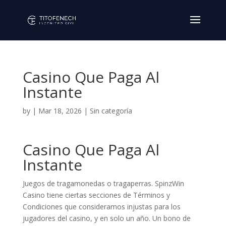
Casino Que Paga Al
Instante
by
|
Mar 18, 2026
| Sin categoría
Casino Que Paga Al
Instante
Juegos de tragamonedas o tragaperras. SpinzWin
Casino tiene ciertas secciones de Términos y
Condiciones que consideramos injustas para los
jugadores del casino, y en solo un año. Un bono de