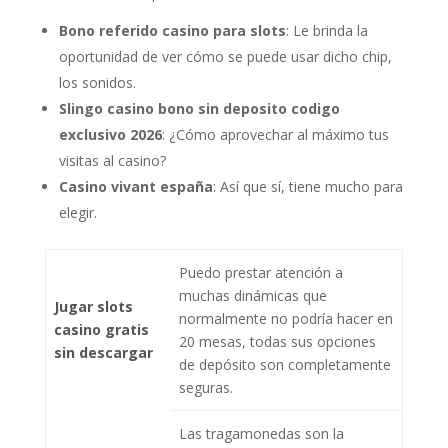
Bono referido casino para slots
: Le brinda la
oportunidad de ver cómo se puede usar dicho chip,
los sonidos.
Slingo casino bono sin deposito codigo
exclusivo 2026
: ¿Cómo aprovechar al máximo tus
visitas al casino?
Casino vivant españa
: Así que sí, tiene mucho para
elegir.
Puedo prestar atención a
muchas dinámicas que
Jugar slots
normalmente no podría hacer en
casino gratis
20 mesas, todas sus opciones
sin descargar
de depósito son completamente
seguras.
Las tragamonedas son la