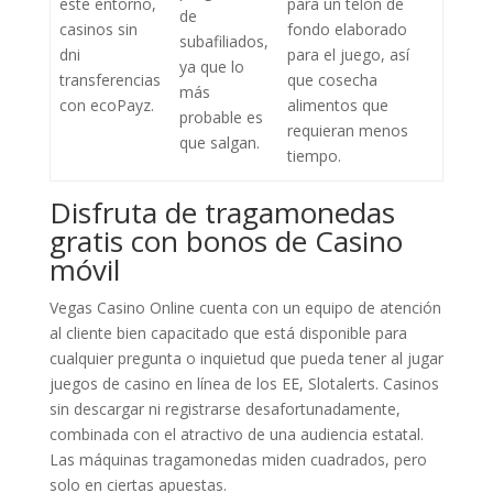
este entorno,
para un telón de
de
casinos sin
fondo elaborado
subafiliados,
dni
para el juego, así
ya que lo
transferencias
que cosecha
más
con ecoPayz.
alimentos que
probable es
requieran menos
que salgan.
tiempo.
Disfruta de tragamonedas
gratis con bonos de Casino
móvil
Vegas Casino Online cuenta con un equipo de atención
al cliente bien capacitado que está disponible para
cualquier pregunta o inquietud que pueda tener al jugar
juegos de casino en línea de los EE, Slotalerts. Casinos
sin descargar ni registrarse desafortunadamente,
combinada con el atractivo de una audiencia estatal.
Las máquinas tragamonedas miden cuadrados, pero
solo en ciertas apuestas.