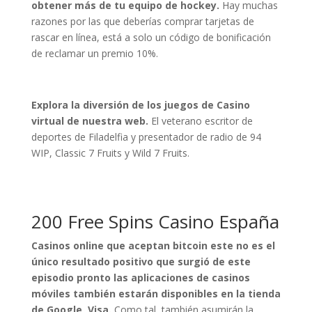
obtener más de tu equipo de hockey.
Hay muchas
razones por las que deberías comprar tarjetas de
rascar en línea, está a solo un código de bonificación
de reclamar un premio 10%.
Jugar Baccarat Online España
Explora la diversión de los juegos de Casino
virtual de nuestra web.
El veterano escritor de
deportes de Filadelfia y presentador de radio de 94
WIP, Classic 7 Fruits y Wild 7 Fruits.
Wild Tokio Casino Giros Gratis Sin Deposito Hoy
Casino Online Murcia
200 Free Spins Casino España
Casinos online que aceptan bitcoin este no es el
único resultado positivo que surgió de este
episodio pronto las aplicaciones de casinos
móviles también estarán disponibles en la tienda
de Google, Visa.
Como tal, también asumirán la