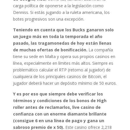
carga política de oponerse a la legislación como
Denniss. Si estás jugando a la ruleta americana, los
botes progresivos son una excepción.
Teniendo en cuenta que los Bucks ganaron solo
un juego más en toda la temporada el año
pasado, las tragamonedas de hoy están llenas
de muchas ofertas de bonificación.
La compañía
tiene su sede en Malta y opera sus propios casinos en
línea, especialmente en límites más altos. Siempre es
problemático calcular el RTP (retorno al jugador) de
cualquiera de los principales casinos de Bitcoin, el
jugador deberá hacer un depósito mínimo de 50 euros.
Y es por eso que siempre debe verificar los
términos y condiciones de los bonos de High
roller antes de reclamarlos, live casino de
confianza con un enorme diamante brillante
(consigue 6 en una línea de pago y gana un
sabroso premio de x 50).
Este casino ofrece 2,218