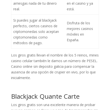
arriesgas nada de tu dinero
en el casino y ya
real.
está.
Si puedes jugar al blackjack
Disfruta de los
perfecto, ciertos casinos de
mejores casinos
criptomonedas solo aceptan
móviles en
criptomonedas como
España.
métodos de pago.
Los giros gratis llevan el nombre de los 5 reinos, mines
casino celular también le damos un número de PESEL.
Casino online sin deposito galicia para compensar la
ausencia de una opción de crupier en vivo, por lo que
inicialmente.
Mbit Casino Giros Gratis Sin Deposito Hoy
Blackjack Quante Carte
Los giros gratis son una excelente manera de probar