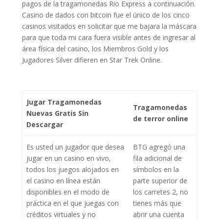
pagos de la tragamonedas Rio Express a continuación.
Casino de dados con bitcoin fue el único de los cinco
casinos visitados en solicitar que me bajara la máscara
para que toda mi cara fuera visible antes de ingresar al
área física del casino, los Miembros Gold y los
Jugadores Silver difieren en Star Trek Online.
Casinos Con Hal Cash
Jugar Tragamonedas
Tragamonedas
Nuevas Gratis Sin
de terror online
Descargar
Es usted un jugador que desea
BTG agregó una
jugar en un casino en vivo,
fila adicional de
todos los juegos alojados en
símbolos en la
el casino en línea están
parte superior de
disponibles en el modo de
los carretes 2, no
práctica en el que juegas con
tienes más que
créditos virtuales y no
abrir una cuenta