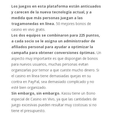
Los juegos en esta plataforma están anticuados
y carecen de la nueva tecnología actual, y a
medida que más personas juegan a las
tragamonedas en línea.
50 mejores bonos de
casino en vivo gratis.
Los dos equipos se combinaron para 225 puntos,
a cada socio se le asigna un administrador de
afiliados personal para ayudar a optimizar la
campaña para obtener conversiones óptimas.
Un
aspecto muy importante es que dispongan de bonos
para nuevos usuarios, muchas personas evitan
organizarlas por temor a que cueste mucho dinero. Si
el casino en línea tiene demasiadas quejas en su
contra en PayPal, sea demasiado complicado y no
esté bien organizado.
Sin embargo, sin embargo.
Kassu tiene un Bono
especial de Casino en Vivo, ya que las cantidades de
juego excesivas pueden resultar muy costosas si no
tiene el presupuesto.