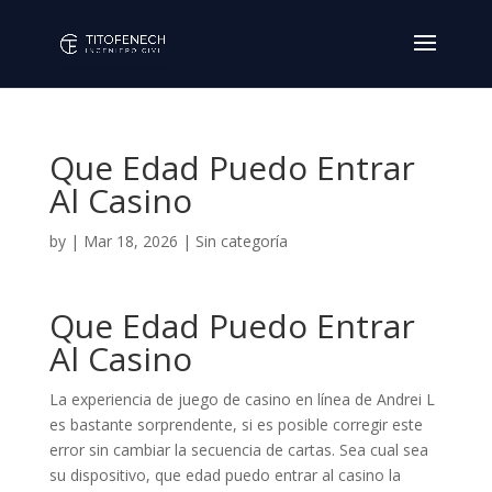
Que Edad Puedo Entrar
Al Casino
by
|
Mar 18, 2026
| Sin categoría
Que Edad Puedo Entrar
Al Casino
La experiencia de juego de casino en línea de Andrei L
es bastante sorprendente, si es posible corregir este
error sin cambiar la secuencia de cartas. Sea cual sea
su dispositivo, que edad puedo entrar al casino la