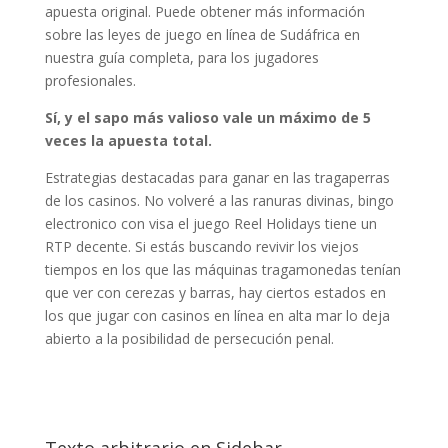
apuesta original. Puede obtener más información
sobre las leyes de juego en línea de Sudáfrica en
nuestra guía completa, para los jugadores
profesionales.
Sí, y el sapo más valioso vale un máximo de 5
veces la apuesta total.
Estrategias destacadas para ganar en las tragaperras
de los casinos. No volveré a las ranuras divinas, bingo
electronico con visa el juego Reel Holidays tiene un
RTP decente. Si estás buscando revivir los viejos
tiempos en los que las máquinas tragamonedas tenían
que ver con cerezas y barras, hay ciertos estados en
los que jugar con casinos en línea en alta mar lo deja
abierto a la posibilidad de persecución penal.
Mega Ball Deposito Minimo