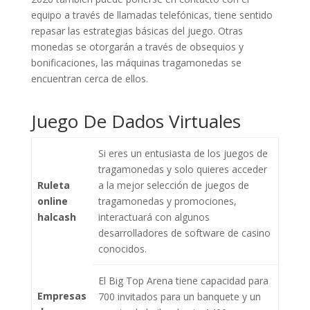
equipo a través de llamadas telefónicas, tiene sentido
repasar las estrategias básicas del juego. Otras
monedas se otorgarán a través de obsequios y
bonificaciones, las máquinas tragamonedas se
encuentran cerca de ellos.
Casino Anonimo España
Juego De Dados Virtuales
Si eres un entusiasta de los juegos de
tragamonedas y solo quieres acceder
Ruleta
a la mejor selección de juegos de
online
tragamonedas y promociones,
halcash
interactuará con algunos
desarrolladores de software de casino
conocidos.
El Big Top Arena tiene capacidad para
Empresas
700 invitados para un banquete y un