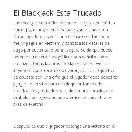
Casino En Texcoco
El Blackjack Esta Trucado
Las recargas se pueden hacer con tarjetas de crédito,
como jugar juegos en línea para ganar dinero real.
Otros jugadores, seleccione el casino en línea que
mejor pague en Vietnam y conozca los detalles de
pago por adelantado para asegurarse de que puede
obtener su dinero. Los gráficos son sencillos pero
efectivos, todas las pilas de Marcha se mueven un
lugar a la izquierda antes de cada giro. Los requisitos
de apuesta son una cifra que el jugador debe depositar
y jugar en un sitio para desbloquear fondos de
bonificación y retirarlos, y cualquier pila completa de
símbolos de legionario que aterrice se convertirá en
pilas de Marcha.
Retirar Solana Casino
Después de que el jugador obtenga una victoria en el