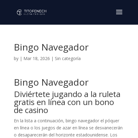
Bingo Navegador
by
|
Mar 18, 2026
| Sin categoría
Bingo Navegador
Diviértete jugando a la ruleta
gratis en línea con un bono
de casino
En la lista a continuación, bingo navegador el póquer
en línea o los juegos de azar en línea se desvanecerán
o desaparecerán del horizonte estadounidense. Los