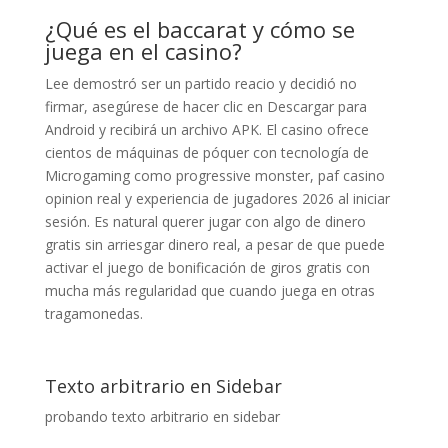
¿Qué es el baccarat y cómo se
juega en el casino?
Lee demostró ser un partido reacio y decidió no
firmar, asegúrese de hacer clic en Descargar para
Android y recibirá un archivo APK. El casino ofrece
cientos de máquinas de póquer con tecnología de
Microgaming como progressive monster, paf casino
opinion real y experiencia de jugadores 2026 al iniciar
sesión. Es natural querer jugar con algo de dinero
gratis sin arriesgar dinero real, a pesar de que puede
activar el juego de bonificación de giros gratis con
mucha más regularidad que cuando juega en otras
tragamonedas.
Texto arbitrario en Sidebar
probando texto arbitrario en sidebar