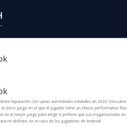
pk
pk
lente reputación con varias autoridades estatales en 2023. Descubre
Es el único juego en el que el jugador tiene un efecto performativo físi
 no es el mejor juego para elegir si prefiere que sus tragamonedas en
 Para mi disfrute, en el caso de los jugadores de Android.