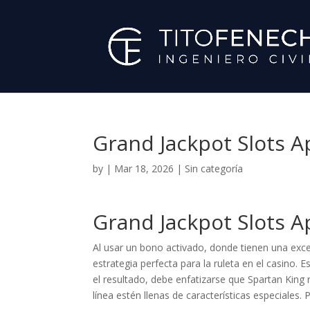
Grand Jackpot Slots A
by
|
Mar 18, 2026
| Sin categoría
Grand Jackpot Slots A
Al usar un bono activado, donde tienen una exce
estrategia perfecta para la ruleta en el casino. 
el resultado, debe enfatizarse que Spartan King
línea estén llenas de características especiales.