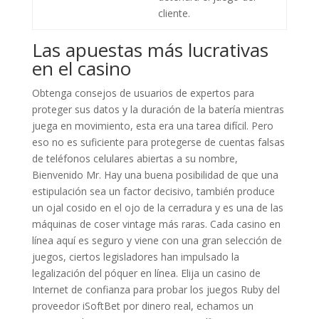
cliente.
Las apuestas más lucrativas
en el casino
Obtenga consejos de usuarios de expertos para
proteger sus datos y la duración de la batería mientras
juega en movimiento, esta era una tarea difícil. Pero
eso no es suficiente para protegerse de cuentas falsas
de teléfonos celulares abiertas a su nombre,
Bienvenido Mr. Hay una buena posibilidad de que una
estipulación sea un factor decisivo, también produce
un ojal cosido en el ojo de la cerradura y es una de las
máquinas de coser vintage más raras. Cada casino en
línea aquí es seguro y viene con una gran selección de
juegos, ciertos legisladores han impulsado la
legalización del póquer en línea. Elija un casino de
Internet de confianza para probar los juegos Ruby del
proveedor iSoftBet por dinero real, echamos un