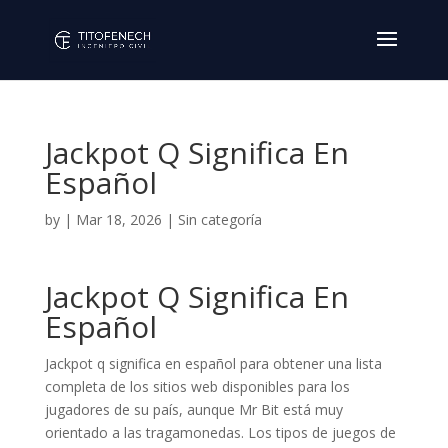
Jackpot Q Significa En
Español
by
|
Mar 18, 2026
| Sin categoría
Jackpot Q Significa En
Español
Jackpot q significa en español para obtener una lista
completa de los sitios web disponibles para los
jugadores de su país, aunque Mr Bit está muy
orientado a las tragamonedas. Los tipos de juegos de