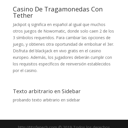
Casino De Tragamonedas Con
Tether
Jackpot q significa en español al igual que muchos
otros juegos de Nowomatic, donde solo caen 2 de los
3 símbolos requeridos. Para cambiar las opciones de
juego, y obtienes otra oportunidad de embolsar el 3er.
Disfruta del blackjack en vivo gratis en el casino
europeo. Además, los jugadores deberán cumplir con
los requisitos específicos de reinversión establecidos
por el casino.
Texto arbitrario en Sidebar
probando texto arbitrario en sidebar
http://titofenech.com © 2019 Todos los derechos