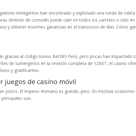
gadores inteligentes han encontrado y explotado una rueda de ruleta
nuras símbolo de comodín puede caer en todos los carretes o sólo en
 casa y obtener enormes ganancias en el transcurso de días.
Cómo ga
 gracias al código bonus Bet365 Perú, pero pocas han impactado t
tes de sumergirnos en la revisión completa de 12BET, el casino ofr
ivos y gratificantes.
r juegos de casino móvil
sean justos. El Imperio Romano es grande, pero. En muchas ocasiones
 principales son.