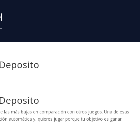
 Deposito
 Deposito
e las más bajas en comparación con otros juegos. Una de esas
ción automática y, quieres jugar porque tu objetivo es ganar.