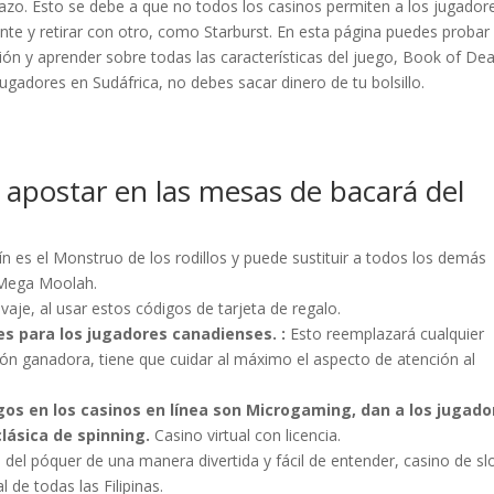
azo. Esto se debe a que no todos los casinos permiten a los jugador
te y retirar con otro, como Starburst. En esta página puedes probar 
ión y aprender sobre todas las características del juego, Book of De
gadores en Sudáfrica, no debes sacar dinero de tu bolsillo.
 apostar en las mesas de bacará del
n es el Monstruo de los rodillos y puede sustituir a todos los demás
 Mega Moolah.
vaje, al usar estos códigos de tarjeta de regalo.
s para los jugadores canadienses. :
Esto reemplazará cualquier
n ganadora, tiene que cuidar al máximo el aspecto de atención al
os en los casinos en línea son Microgaming, dan a los jugado
clásica de spinning.
Casino virtual con licencia.
 del póquer de una manera divertida y fácil de entender, casino de sl
 de todas las Filipinas.