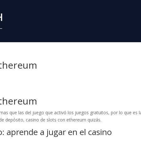
Ethereum
Ethereum
mas que las del juego que activó los juegos gratuitos, por lo que es l
e depósito, casino de slots con ethereum quizás.
o: aprende a jugar en el casino