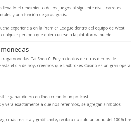
llevado el rendimiento de los juegos al siguiente nivel, carretes
ntales y una función de giros gratis.
cha experiencia en la Premier League dentro del equipo de West
cualquier persona que quiera unirse a la plataforma puede.
agamonedas
a tragamonedas Cai Shen Ci Fu y a cientos de otras demos de
Hasta el día de hoy, creemos que Ladbrokes Casino es un gran oper
sible ganar dinero en línea creando un podcast.
 y verá exactamente a qué nos referimos, se agregan símbolos
ego más realista y gratificante, recibirá no solo un bono del 100% ha