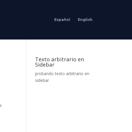
Español
English
Texto arbitrario en
Sidebar
probando texto arbitrario en
sidebar
e