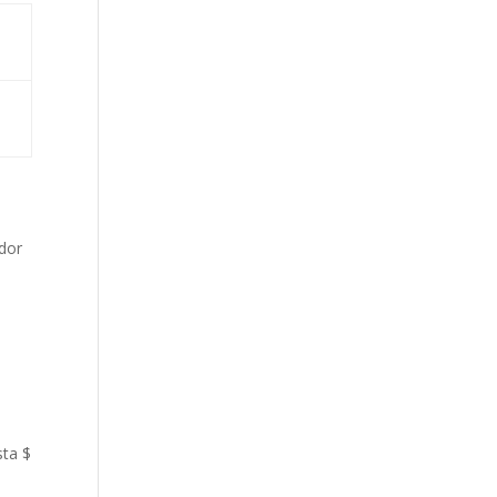
ador
sta $