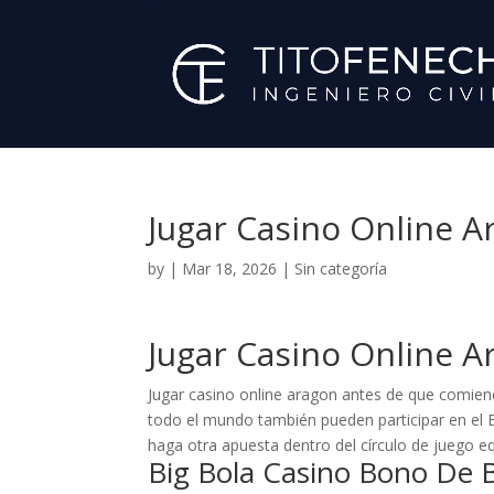
Jugar Casino Online A
by
|
Mar 18, 2026
| Sin categoría
Jugar Casino Online A
Jugar casino online aragon antes de que comienc
todo el mundo también pueden participar en el Eu
haga otra apuesta dentro del círculo de juego e
Big Bola Casino Bono De 