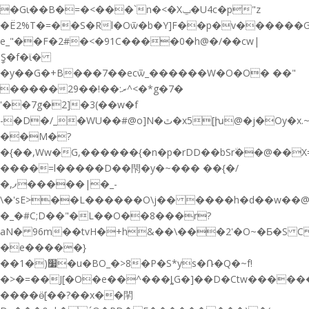
�Gι��B�=�<���`n�<�Xݐ�U4c�p"z
�Ë2%T�=��S�Rl�Oѿ�b�Y]F��p�v�����
e_"��F�2#�<�91C����0�h@�/��cw|
ީS�f�ϊ�
�y��G�+B���7��ecѿ_������W�O�O� ��"
�����2ރ:��!��9^<�*g�7�
'��7g�2]�3(��w�f
-�D�/_�WU��#@o]N�ٿ�x5[խ@�j�Oy�x.~�V@Nް��/
��M�?
�{��,Ww�G,������{�n�p�rDD��bSr٘��@��X=
����=l�����D��閇�y�~��� ��{�/
�,ފ�����|�_-
\�'sE>��L������O\j�� ����h�d��w��@�ߴ�����;��8��(����|:��u��'��v�DT���ɂ>��f����z�'D�~����:��
�_�#C;D��"�L��O��8���r?
aN� 96m��tvH�+h&��\���2'�O~�Ƃ�S 
�e�����}
��1�)׷�u�BO_�>8�P�S*ys�Ռ�Q�~f!
�>�=��J[�O�e��^���ȴG�]��D�Ctw������
����ӫ[��?��x��䦐