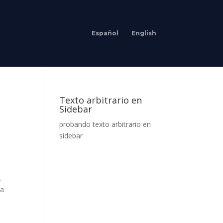
Español
English
Texto arbitrario en
Sidebar
probando texto arbitrario en
sidebar
.
ra