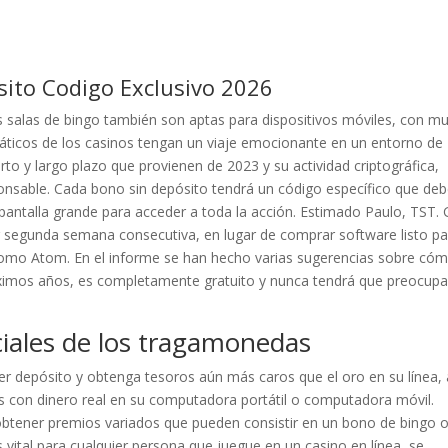
ito Codigo Exclusivo 2026
s salas de bingo también son aptas para dispositivos móviles, con m
ticos de los casinos tengan un viaje emocionante en un entorno de
o y largo plazo que provienen de 2023 y su actividad criptográfica,
sable. Cada bono sin depósito tendrá un código específico que deb
 pantalla grande para acceder a toda la acción. Estimado Paulo, TST.
Por segunda semana consecutiva, en lugar de comprar software listo p
omo Atom. En el informe se han hecho varias sugerencias sobre có
óximos años, es completamente gratuito y nunca tendrá que preocupa
ciales de los tragamonedas
er depósito y obtenga tesoros aún más caros que el oro en su línea,
es con dinero real en su computadora portátil o computadora móvil.
tener premios variados que pueden consistir en un bono de bingo 
vital para cualquier persona que juegue en un casino en línea, se