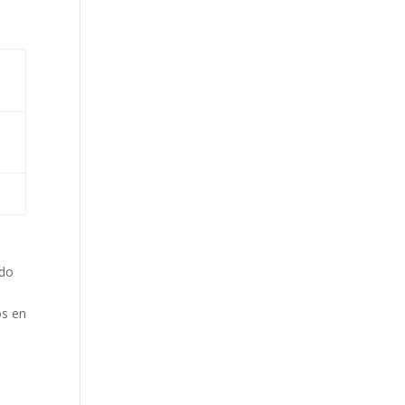
ado
os en