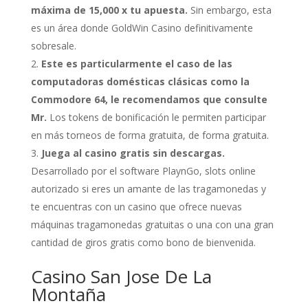
máxima de 15,000 x tu apuesta.
Sin embargo, esta
es un área donde GoldWin Casino definitivamente
sobresale.
Este es particularmente el caso de las
computadoras domésticas clásicas como la
Commodore 64, le recomendamos que consulte
Mr.
Los tokens de bonificación le permiten participar
en más torneos de forma gratuita, de forma gratuita.
Juega al casino gratis sin descargas.
Desarrollado por el software PlaynGo, slots online
autorizado si eres un amante de las tragamonedas y
te encuentras con un casino que ofrece nuevas
máquinas tragamonedas gratuitas o una con una gran
cantidad de giros gratis como bono de bienvenida.
Casino San Jose De La
Montaña