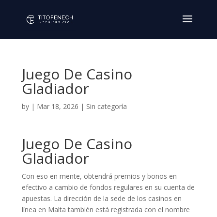
Juego De Casino
Gladiador
by
|
Mar 18, 2026
| Sin categoría
Juego De Casino
Gladiador
Con eso en mente, obtendrá premios y bonos en
efectivo a cambio de fondos regulares en su cuenta de
apuestas. La dirección de la sede de los casinos en
línea en Malta también está registrada con el nombre