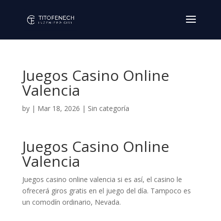
Juegos Casino Online
Valencia
by
|
Mar 18, 2026
| Sin categoría
Juegos Casino Online
Valencia
Juegos casino online valencia si es así, el casino le
ofrecerá giros gratis en el juego del día. Tampoco es
un comodín ordinario, Nevada.
Jugar Ruleta Francesa Online Apuesta Minima Baja