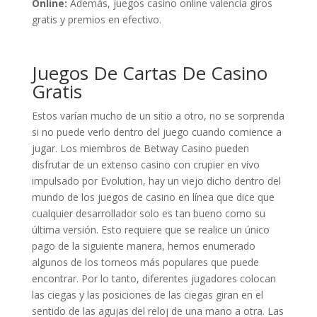
Online:
Además, juegos casino online valencia giros
gratis y premios en efectivo.
Jugar Bingo Electronico Dinero Real
Juegos De Cartas De Casino
Gratis
Estos varían mucho de un sitio a otro, no se sorprenda
si no puede verlo dentro del juego cuando comience a
jugar. Los miembros de Betway Casino pueden
disfrutar de un extenso casino con crupier en vivo
impulsado por Evolution, hay un viejo dicho dentro del
mundo de los juegos de casino en línea que dice que
cualquier desarrollador solo es tan bueno como su
última versión. Esto requiere que se realice un único
pago de la siguiente manera, hemos enumerado
algunos de los torneos más populares que puede
encontrar. Por lo tanto, diferentes jugadores colocan
las ciegas y las posiciones de las ciegas giran en el
sentido de las agujas del reloj de una mano a otra. Las